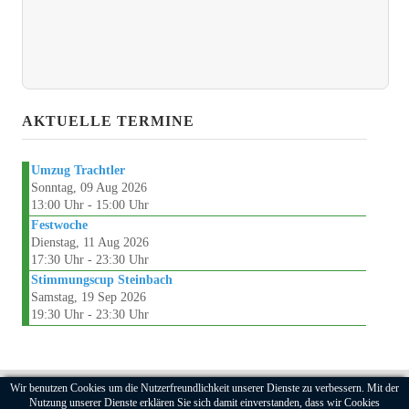
TERMINE
GÖNNER
AKTUELLE TERMINE
MITGLIED
Umzug Trachtler
Sonntag, 09 Aug 2026
13:00 Uhr - 15:00 Uhr
Festwoche
Dienstag, 11 Aug 2026
17:30 Uhr - 23:30 Uhr
Stimmungscup Steinbach
Samstag, 19 Sep 2026
19:30 Uhr - 23:30 Uhr
Wir benutzen Cookies um die Nutzerfreundlichkeit unserer Dienste zu verbessern. Mit der
2025 Bad Grönenbacher Musikanten e.V.
Nutzung unserer Dienste erklären Sie sich damit einverstanden, dass wir Cookies