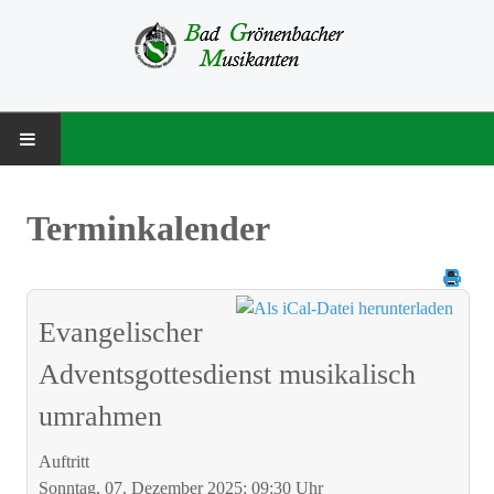
STARTSEITE
Terminkalender
MUSIKVEREIN
Über uns
Evangelischer
Besetzung
Adventsgottesdienst musikalisch
Vorstandschaft
umrahmen
Chronik
Auftritt
NACHWUCHS
Sonntag, 07. Dezember 2025: 09:30 Uhr