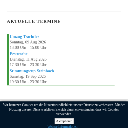
TERMINE
AKTUELLE TERMINE
GÖNNER
Umzug Trachtler
MITGLIED
Sonntag, 09 Aug 2026
13:00 Uhr - 15:00 Uhr
Festwoche
Dienstag, 11 Aug 2026
17:30 Uhr - 23:30 Uhr
Stimmungscup Steinbach
Samstag, 19 Sep 2026
19:30 Uhr - 23:30 Uhr
Wir benutzen Cookies um die Nutzerfreundlichkeit unserer Dienste zu verbessern. Mit der
2025 Bad Grönenbacher Musikanten e.V.
Nutzung unserer Dienste erklären Sie sich damit einverstanden, dass wir Cookies
STARTSEITE
verwenden.
AKTUELLES
MITGLIEDER
KONTAKT
IMPRESSUM
DATENSCHUTZ
Akzeptieren
LOGIN
Weitere Informationen